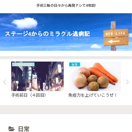
手術三昧の日々から再発ナシで4年目!
入院中の日記
食事
入
限
手術前日（４回目）
免疫力を上げていこうぜ！
W
方
日常