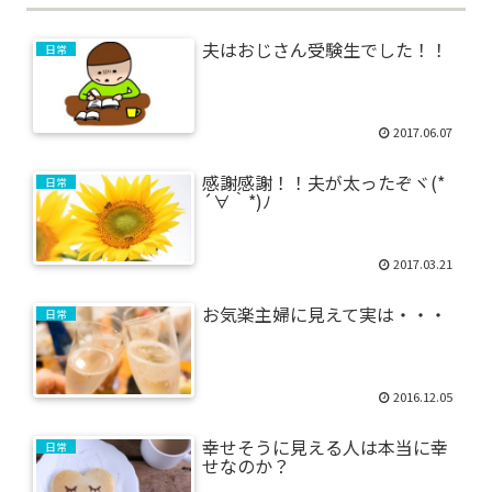
夫はおじさん受験生でした！！
日常
2017.06.07
感謝感謝！！夫が太ったぞヾ(*
日常
´∀｀*)ﾉ
2017.03.21
お気楽主婦に見えて実は・・・
日常
2016.12.05
幸せそうに見える人は本当に幸
日常
せなのか？