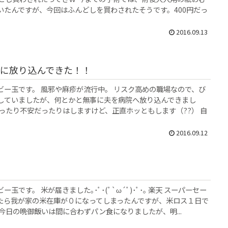
いたんですが、今回はふんどしを買わされたそうです。400円だっ
2016.09.13
に放り込んできた！！
ビー玉です。 風邪や麻疹が流行中。 リスク高めの職場なので、び
していましたが、何とかと無事に夫を病院へ放り込んできまし
かったり不安だったりはしますけど、正直ホッともします（??） 自
2016.09.12
玉です。 米が届きました｡･ﾟ･(ﾟ`ω´ﾟ)･ﾟ･｡ 楽天 スーパーセー
たら我が家の米在庫が０になってしまったんですが、米ロス１日で
今日の晩御飯いは間に合わずパン食になりましたが、明...