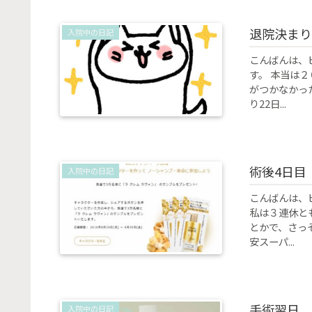
退院決まり
入院中の日記
こんばんは、
す。 本当は
がつかなかっ
り22日...
術後4日目
入院中の日記
こんばんは、
私は３連休と
とかで、さっ
安スーパ...
手術翌日
入院中の日記