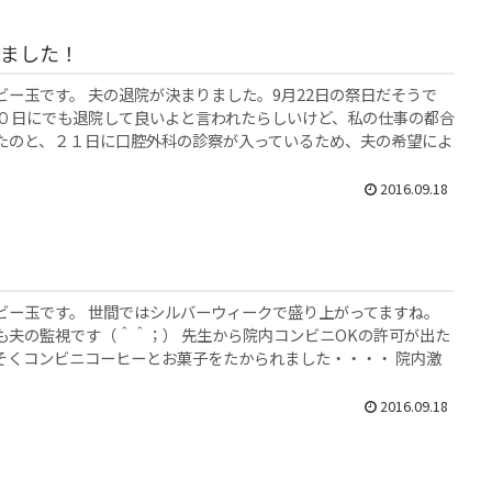
ました！
ビー玉です。 夫の退院が決まりました。9月22日の祭日だそうで
２０日にでも退院して良いよと言われたらしいけど、私の仕事の都合
たのと、２１日に口腔外科の診察が入っているため、夫の希望によ
2016.09.18
ビー玉です。 世間ではシルバーウィークで盛り上がってますね。
も夫の監視です（＾＾；） 先生から院内コンビニOKの許可が出た
そくコンビニコーヒーとお菓子をたかられました・・・・ 院内激
2016.09.18