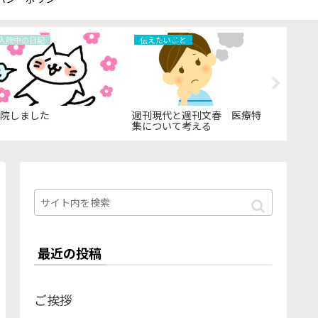
入院中の日記
伝えたいこと
お金
退院しました
週刊現代と週刊文春 医療特
「高額療
集について考える
額適用認
最近の投稿
ご挨拶