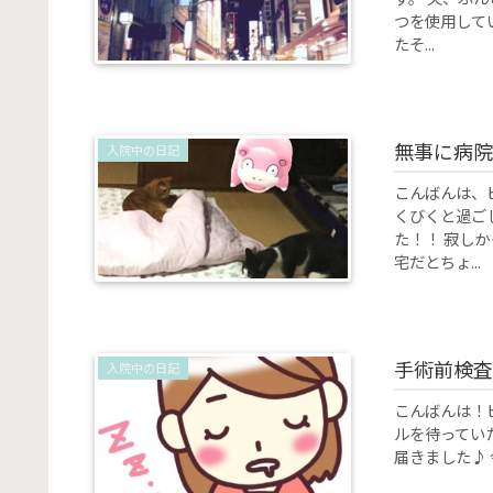
つを使用して
たそ...
無事に病院
入院中の日記
こんばんは、
くびくと過ご
た！！ 寂し
宅だとちょ...
手術前検査
入院中の日記
こんばんは！ビー
ルを待ってい
届きました♪ 