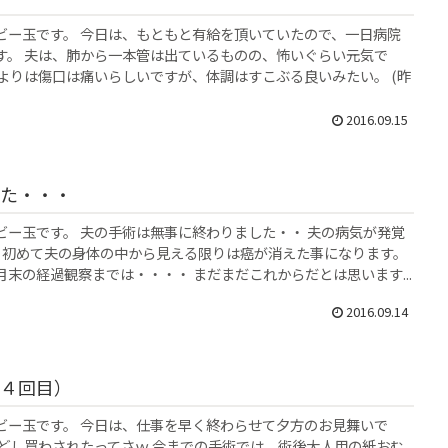
ビー玉です。 今日は、もともと有給を頂いていたので、一日病院
す。 夫は、肺から一本管は出ているものの、怖いぐらい元気で
術よりは傷口は痛いらしいですが、体調はすこぶる良いみたい。 (昨
2016.09.15
た・・・
ビー玉です。 夫の手術は無事に終わりました・・ 夫の病気が発覚
。初めて夫の身体の中から見える限りは癌が消えた事になります。
末の経過観察までは・・・・ まだまだこれからだとは思います...
2016.09.14
４回目）
ビー玉です。 今日は、仕事を早く終わらせて夕方のお見舞いで
んどし買わされたってさｗ 今までの手術では、術後大人用の紙おむ