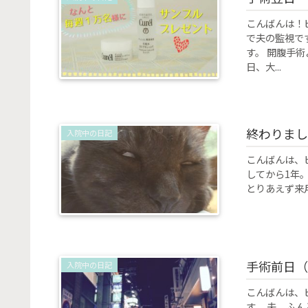
こんばんは！
で夫の監視で
す。 開腹手
日、大...
終わりまし
入院中の日記
こんばんは、
してから1年
とりあえず来月
手術前日（
入院中の日記
こんばんは、
す。 夫、ふ