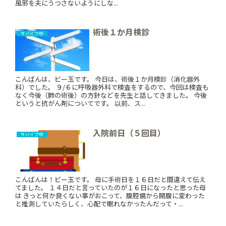
風邪を夫にうつさないようにしな...
術後１か月検診
サバイブ中
こんばんは、ビー玉です。 今日は、術後１か月検診（消化器外
科）でした。 ９/６に呼吸器外科で検査をするので、今回は検査も
なく今後（肺の術後）の方針などを先生と話してきました。 今後
というと抗がん剤についてです。 以前、ス...
入院前日（５回目）
サバイブ中
こんばんは！ビー玉です。 母に手術日を１６日だと間違えて伝え
てました。 １４日だと言っていたのが１６日になったと思った母
は きっと何か良くない事がおこって、腹腔鏡から開腹に変わった
と推測していたらしく、心配で眠れなかったんだって・...