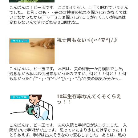
こんばんは！ビー玉です。 ここ3日ぐらい、上手く眠れていません
でした。 と言うのも・・夫のCT検査の結果を聞きに行かなくては
いけなかったから(￣▽￣;) まぁ聞きに行こうが行くまいが結果は
変わらないんですけどねｗ 3日眠れな...
祝☆何もないヾ(〃^∇^)ﾉ♪
サバイブ中
こんばんは、ビー玉です。 本日は、夫の術後一か月検診でした。
残念ながら私はお供出来なかったのですが、何と！！何と！！ 何
もなかった:*.;".*・;・?(*^▽^*)/:・;・*.";.*:? 夫の病気が分かっ...
10年生存率なんてくそくらえ
サバイブ中
っ！！
こんばんは、ビー玉です。 夫の入院と手術日が決まりました。 入
院が7/6で手術が7/11です。 思っていたより少しだけ早かった！！
とりあえず、手術は出来そうなので安心しました。 あとは、私の