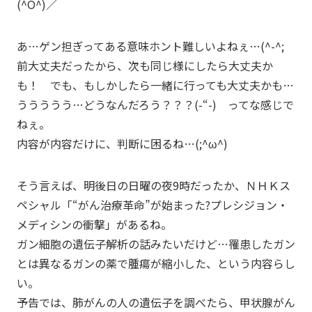
(^O^)／
あ…ゲン担ぎってある意味ホント難しいよねぇ…(^-^;
前大丈夫だったから、次も同じ様にしたら大丈夫か
も！ でも、もしかしたら一緒に行っても大丈夫かも…
ううううう…どうなんだろう？？？(-“-) ってな感じで
ねぇ。
内容が内容だけに、判断に困るね…(;^ω^)
そう言えば、明後日の日曜の夜9時だったか、ＮＨＫス
ペシャル「“がん治療革命”が始まった?プレシジョン・
メディシンの衝撃」があるね。
ガン細胞の遺伝子解析の話みたいだけど…罹患したガン
とは異なるガンの薬で腫瘍が縮小した、という内容らし
い。
予告では、肺がんの人の遺伝子を調べたら、甲状腺がん