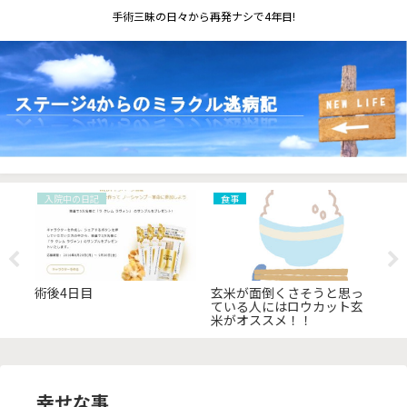
手術三昧の日々から再発ナシで4年目!
入院中の日記
食事
入
術後4日目
玄米が面倒くさそうと思っ
入
ている人にはロウカット玄
し
米がオススメ！！
幸せな事