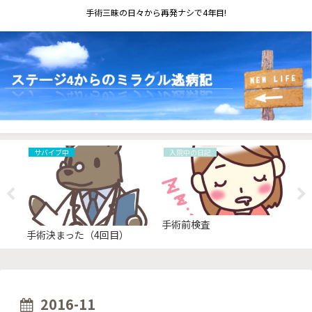
手術三昧の日々から再発ナシで4年目!
サバイブ中
入院中の日記
伝
手術前検査
ス
手術決まった（4回目）
ら
2016-11