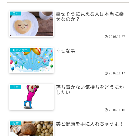
幸せそうに見える人は本当に幸
日常
せなのか？
2016.11.27
幸せな事
サバイブ中
2016.11.17
落ち着かない気持ちをどうにか
日常
したい
2016.11.16
美と健康を手に入れちゃうよ！
食事