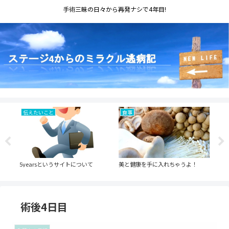
手術三昧の日々から再発ナシで4年目!
伝えたいこと
食事
伝
＆突
5yearsというサイトについて
美と健康を手に入れちゃうよ！
週刊
法
術後4日目