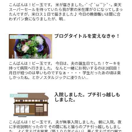
こんばんは！ビー玉です。 米が届きました｡･ﾟ･(ﾟ`ω´ﾟ)･ﾟ･｡ 楽天
スーパーセールを待っていたら我が家の米在庫が０になってしまっ
たんですが、米ロス１日で届きました♪ 今日の晩御飯いは間に合
わずパン食になりましたが、明...
ブログタイトルを変えなきゃ！
入院中の日記
こんばんは！ビー玉です。 今日は、夫の誕生日でした！ケーキを
持って病院へ行きました。 なんと一緒にお祝いするのは28回目！
月日が経つのは早いものですなぁ・・・・ 学生だったあの頃は楽
しかったね。とかノスタルジックに浸りたい...
入院しました。プチ引っ越しも
入院中の日記
しました。
こんばんは！ビー玉です。 夫が無事入院しました。 朝に入院。夜
に手術説明だったので その間に私と猫らのプチ引っ越しもしまし
た。 よく言えば古民家（築１００年ぐらい） 悪く言えばボロ屋で