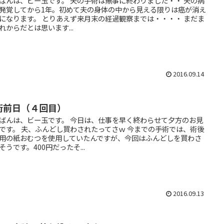
ばんは、ビー玉です。 夫の手術は無事に終わりました・・ 夫の病
発覚してから1年。初めて夫の身体の中から見える限りは癌が消え
になります。 とりあえず来月末の経過観察までは・・・・ まだま
れからだとは思います...
2016.09.14
術前日（４回目）
ばんは、ビー玉です。 今日は、仕事を早く終わらせて夕方のお見
です。 夫、ふんどし買わされたってさｗ 今までの手術では、術後
用の紙おむつを使用していたんですが、今回はふんどしを買わさ
そうです。400円だったそ...
2016.09.13