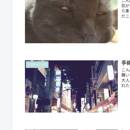
こん
気が
た事
だこ
手
入院中の日記
こん
舞い
大人
れた