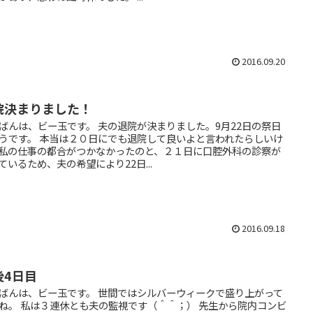
2016.09.20
院決まりました！
ばんは、ビー玉です。 夫の退院が決まりました。9月22日の祭日
うです。 本当は２０日にでも退院して良いよと言われたらしいけ
私の仕事の都合がつかなかったのと、２１日に口腔外科の診察が
ているため、夫の希望により22日...
2016.09.18
後4日目
ばんは、ビー玉です。 世間ではシルバーウィークで盛り上がって
ね。 私は３連休とも夫の監視です（＾＾；） 先生から院内コンビ