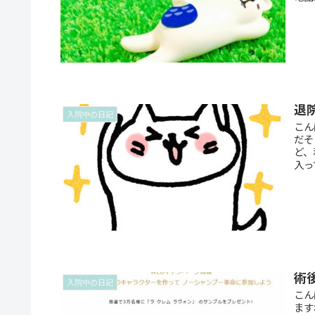
退
入院中の日記
こん
だそ
ど、
入っ
術
入院中の日記
こん
ます