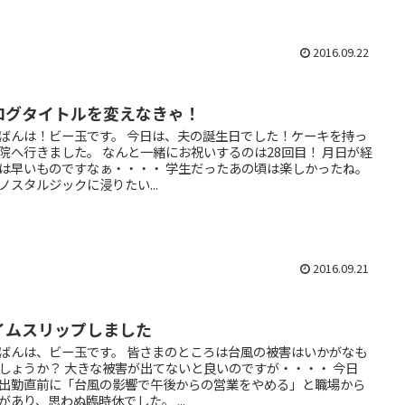
2016.09.22
ログタイトルを変えなきゃ！
ばんは！ビー玉です。 今日は、夫の誕生日でした！ケーキを持っ
院へ行きました。 なんと一緒にお祝いするのは28回目！ 月日が経
は早いものですなぁ・・・・ 学生だったあの頃は楽しかったね。
ノスタルジックに浸りたい...
2016.09.21
イムスリップしました
ばんは、ビー玉です。 皆さまのところは台風の被害はいかがなも
しょうか？ 大きな被害が出てないと良いのですが・・・・ 今日
出勤直前に「台風の影響で午後からの営業をやめる」と職場から
があり、思わぬ臨時休でした。 ...