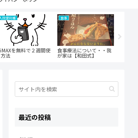
入院便利帳
食事
入院中の
WiMAXを無料で２週間使
食事療法について・・我
入院前
う方法
が家は【和田式】
最近の投稿