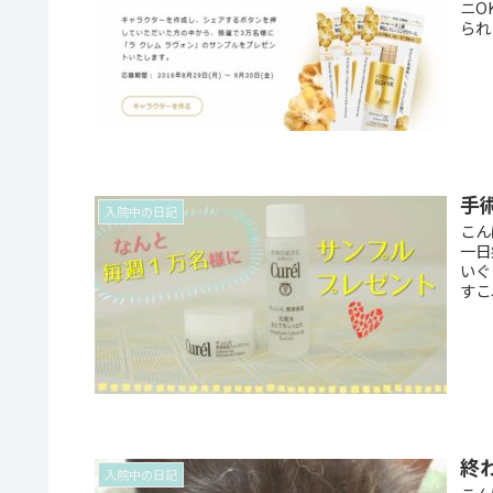
ニO
られ
手
入院中の日記
こん
一日
いぐ
すこ
終
入院中の日記