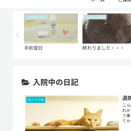
入院中の日記
入院中の日記
！
手術翌日
終わりました・・・
入院中の日記
退
サバイブ中
こん
れか
う事
てか