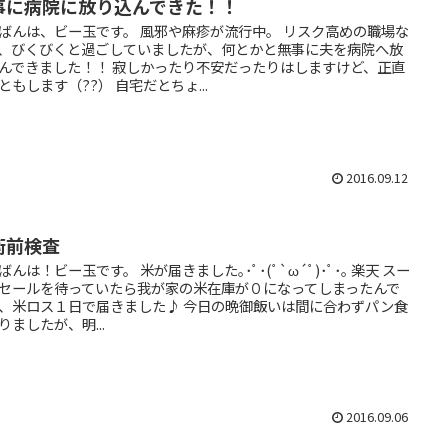
事に病院に放り込んできた！！
ばんは、ビー玉です。 風邪や麻疹が流行中。 リスク高めの職場な
、びくびくと過ごしていましたが、何とかと無事に夫を病院へ放
んできました！！ 寂しかったり不安だったりはしますけど、正直
ともします（??） 自宅だとちょ...
2016.09.12
術前検査
ばんは！ビー玉です。 米が届きました｡･ﾟ･(ﾟ`ω´ﾟ)･ﾟ･｡ 楽天 スー
セールを待っていたら我が家の米在庫が０になってしまったんで
、米ロス１日で届きました♪ 今日の晩御飯いは間に合わずパン食
りましたが、明...
2016.09.06