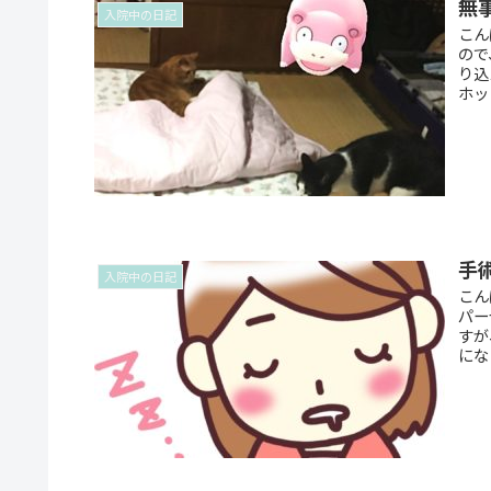
無
入院中の日記
こん
ので
り込
ホッ
手
入院中の日記
こん
パー
すが
にな