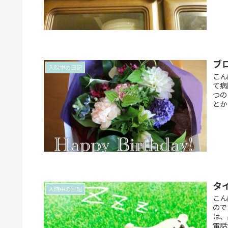
ブ
入院中の日記
こん
て病
つの
とか
タ
入院中の日記
こん
ので
は、
電話