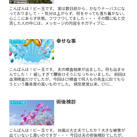
こんばんは！ビー玉です。 実は数日前から、かなりナーバスにな
っておりまして・・気分は上がらず、何をやっても落ち着かない、
心ここにあらず状態。フワフワしてました・・・ その間に私と交
流した人の中には、メッセージの内容をネガティブに...
幸せな事
サバイブ中
こんばんは！ビー玉です。 夫の検査結果が出ました。何も出ませ
んでした！！ 嬉しすぎて腰抜けそうになっちゃいました。 前回は
血液検査だけでしたが、今回はCT検査で何人もの先生に診てもら
うという難易度の高いものでした。 病気発覚以来、CTに...
術後検診
サバイブ中
こんばんは！ビー玉です。 台風は大丈夫でしたか？大きな被害が
出ていないと良いのですが・・・ 今日は夫の術後検診でしたが、