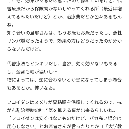
これも、効果があるだの無いだのと揉めているけど、代
替療法だから保険効かないしやってくれる所（最近は増
えてるみたいだけど）とか、治療費だとか色々あるもん
ね。
知り合いの旦那さんは、もうお歳もお歳だったし、悪性
リンパ腫だったようで、効果の方はどうだったのか分か
らないんだけど。
代替療法もピンキリだし、当然、効く効かないもある
し、金額も幅が凄いし…
物によっては、逆に合わないとか害になってしまう場合
もあるとか。怖いなぁ。
フコイダンはヌメリが胃粘膜を保護してくれるので、抗
がん剤治療時の吐き気を抑える事が出来るらしいね。
「フコイダンは安くはないものだけど、バカ高い場合は
用心しなさい」とお医者さんが言ったりとか（「大学教