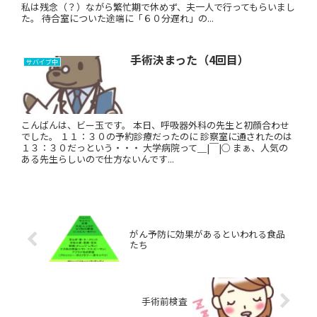
私は残念（？）ながら繁忙期で休めず、夫一人で行ってもらいまし
た。 待合室についた途端に「６０分遅れ」の...
手術決まった（4回目）
サバイブ中
こんばんは、ビー玉です。 本日、呼吸器外科の先生と初顔合わせ
でした。 １１：３０の予約診療だったのに 診察室に通されたのは
１３：３０だっという・・・ 大学病院って＿|￣|○ まぁ、人気の
ある先生らしいので仕方ないんです...
がん予防に効果があるといわれる食品
たち
手術前検査