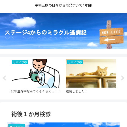
手術三昧の日々から再発ナシで4年目!
サバイブ中
サバイブ中
伝
10年生存率なんてくそくらえっ！！
退院しました！
週刊
いて
術後１か月検診
サバイブ中